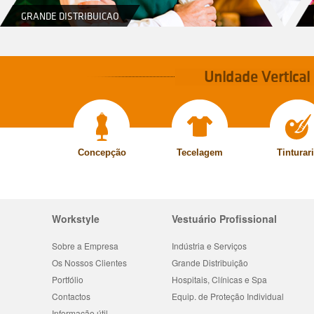
GRANDE DISTRIBUICAO
Unidade Vertical
Concepção
Tecelagem
Tinturar
Workstyle
Vestuário Profissional
Sobre a Empresa
Indústria e Serviços
Os Nossos Clientes
Grande Distribuição
Portfólio
Hospitais, Clínicas e Spa
Contactos
Equip. de Proteção Individual
Informação útil